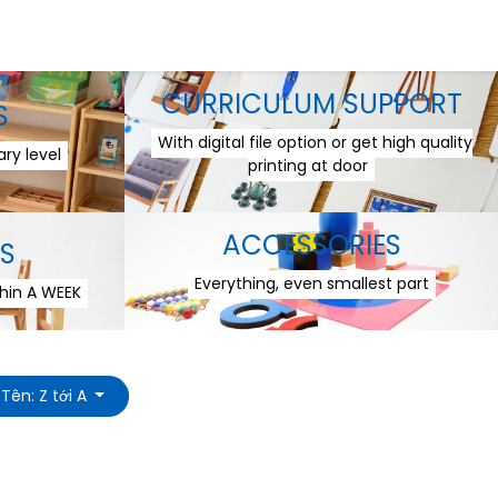
CURRICULUM SUPPORT
S
With digital file option or get high quality
ry level
printing at door
ACCESSORIES
S
Everything, even smallest part
thin A WEEK
Tên: Z tới A