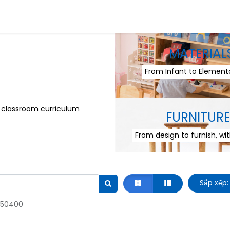
MATERIAL
From Infant to Elementa
r classroom curriculum
FURNITURE
From design to furnish, wi
Sắp xếp: 
50400