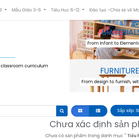
3
Mẫu Giáo 3-6
Tiểu Học 6-12
Đào tạo -Chia sẻ về Mo
MATERIAL
From Infant to Elementa
r classroom curriculum
FURNITURE
From design to furnish, wi
Sắp xếp: 
Chưa xác định sản 
Chưa có sản phẩm trong danh mục "
Tiểu 