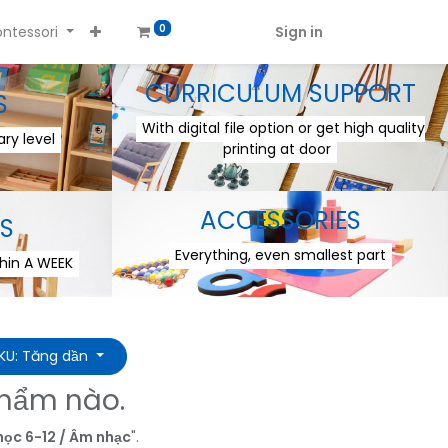
ntessori
Sign in
0
CURRICULUM SUPPORT
S
With digital file option or get high quality
ry level
printing at door
ACCESSORIES
S
Everything, even smallest part
thin A WEEK
SKU: Tăng dần
phẩm nào.
học 6-12 / Âm nhạc
".