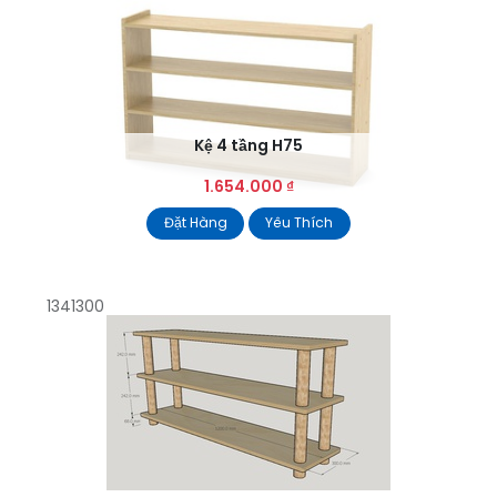
Kệ 4 tầng H75
1.654.000
₫
Đặt Hàng
Yêu Thích
1341300