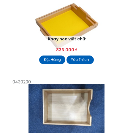
Khay học viết chữ
836.000
₫
Đặt Hàng
Yêu Thích
0430200