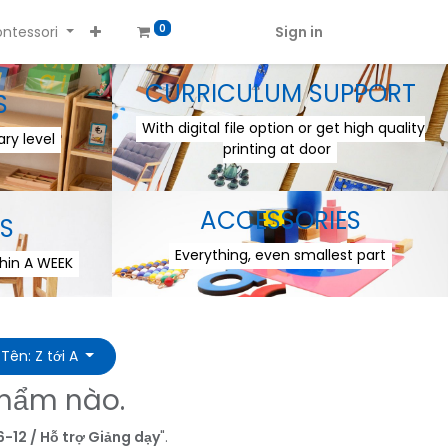
ntessori
Sign in
0
CURRICULUM SUPPORT
S
With digital file option or get high quality
ry level
printing at door
ACCESSORIES
S
Everything, even smallest part
thin A WEEK
Tên: Z tới A
phẩm nào.
6-12 / Hỗ trợ Giảng dạy
".