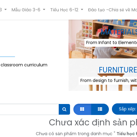
3
Mẫu Giáo 3-6
Tiểu Học 6-12
Đào tạo -Chia sẻ về Mo
MATERIAL
From Infant to Elementa
r classroom curriculum
FURNITURE
From design to furnish, wi
Sắp xếp: 
Chưa xác định sản 
Chưa có sản phẩm trong danh mục "
Tiểu học 