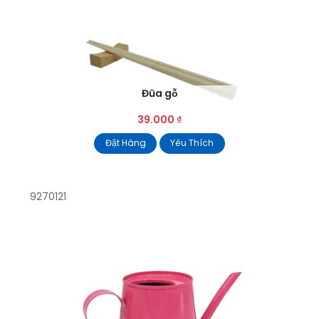
Đũa gỗ
39.000
₫
Đặt Hàng
Yêu Thích
9270121