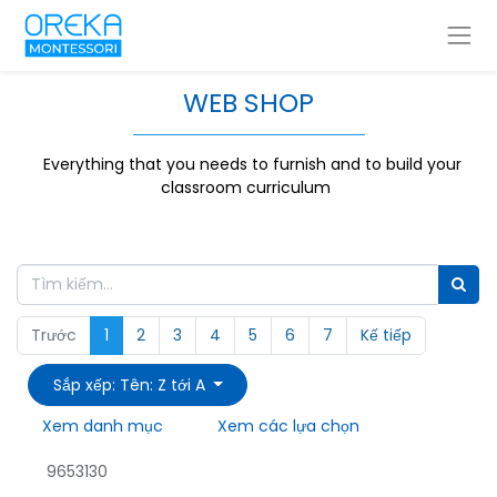
WEB SHOP
Everything that you needs to furnish and to build your
classroom curriculum
Trước
1
2
3
4
5
6
7
Kế tiếp
Sắp xếp: Tên: Z tới A
Xem danh mục
Xem các lựa chọn
9653130