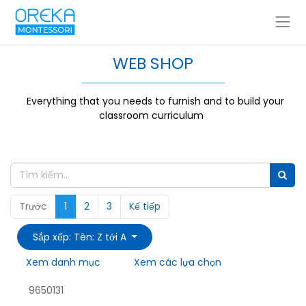
WEB SHOP
Everything that you needs to furnish and to build your
classroom curriculum
Trước
1
2
3
Kế tiếp
Sắp xếp: Tên: Z tới A
Xem danh mục
Xem các lựa chọn
9650131