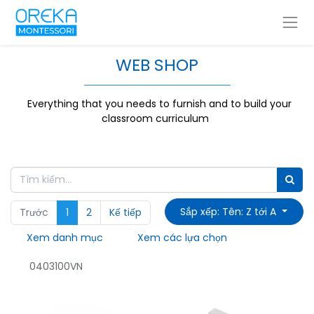
WEB SHOP
Everything that you needs to furnish and to build your
classroom curriculum
Sắp xếp: Tên: Z tới A
Trước
1
2
Kế tiếp
Xem danh mục
Xem các lựa chọn
0403100VN