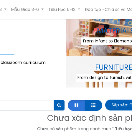
3
Mẫu Giáo 3-6
Tiểu Học 6-12
Đào tạo -Chia sẻ về Mo
MATERIAL
From Infant to Elementa
r classroom curriculum
FURNITURE
From design to furnish, wi
Sắp xếp: 
Chưa xác định sản 
Chưa có sản phẩm trong danh mục "
Tiểu học