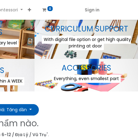
ntessori
Sign in
0
CURRICULUM SUPPORT
S
With digital file option or get high quality
ry level
printing at door
ACCESSORIES
S
Everything, even smallest part
thin A WEEK
Giá: Tăng dần
phẩm nào.
 6-12 / Địa Lý / Vũ Trụ
".