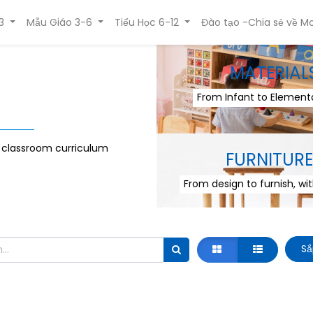
3
Mẫu Giáo 3-6
Tiểu Học 6-12
Đào tạo -Chia sẻ về Mo
MATERIAL
From Infant to Elementa
r classroom curriculum
FURNITURE
From design to furnish, wi
Sắ