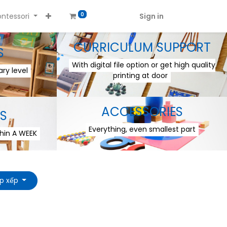
ntessori
Sign in
0
CURRICULUM SUPPORT
S
With digital file option or get high quality
ry level
printing at door
ACCESSORIES
S
Everything, even smallest part
thin A WEEK
p xếp