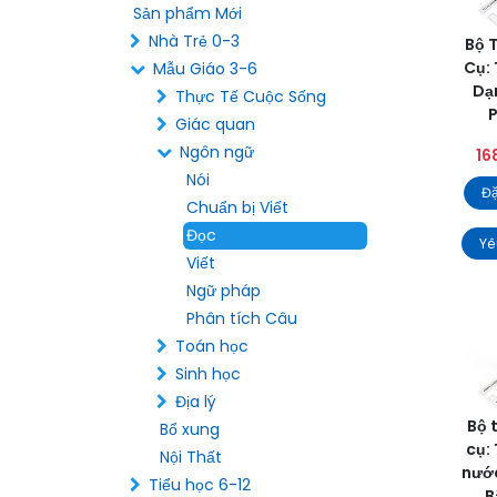
Sản phẩm Mới
Nhà Trẻ 0-3
Bộ 
Cụ:
Mẫu Giáo 3-6
Dạ
Thực Tế Cuộc Sống
Giác quan
Ngôn ngữ
16
Nói
Đặ
Chuẩn bị Viết
Đọc
Yê
Viết
Ngữ pháp
Phân tích Câu
Toán học
Sinh học
Địa lý
Bộ 
Bổ xung
cụ:
Nội Thất
nước
Tiểu học 6-12
B