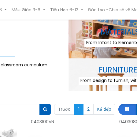
3
Mẫu Giáo 3-6
Tiểu Học 6-12
Đào tạo -Chia sẻ về Mo
MATERIAL
From Infant to Elementa
r classroom curriculum
FURNITURE
From design to furnish, wi
Trước
1
2
Kế tiếp
0403100VN
040308