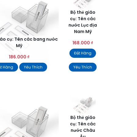
Bộ thẻ giáo
cụ: Tên các
nước Lục địa
Nam Mỹ
iáo cụ: Tên các bang nước
168.000
₫
Mỹ
Đặt Hàng
186.000
₫
ặt Hàng
Yêu Thích
Yêu Thích
Bộ thẻ giáo
cụ: Tên các
nước Châu
Âu