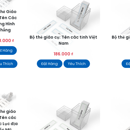
Thẻ Giáo
 Tên Các
ng Hình
Phẳng
Bộ thẻ giáo cụ: Tên các tỉnh Việt
Bộ thẻ g
8.000
₫
Nam
t Hàng
186.000
₫
u Thích
Đặt Hàng
Yêu Thích
Đ
thẻ giáo
 Tên các
 Lục địa
ắc Mỹ