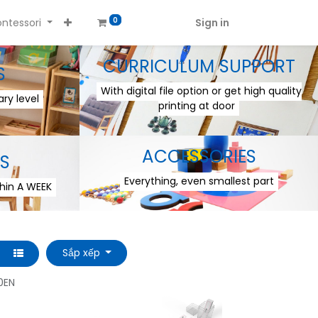
ntessori
Sign in
0
CURRICULUM SUPPORT
S
With digital file option or get high quality
ry level
printing at door
ACCESSORIES
S
Everything, even smallest part
thin A WEEK
Sắp xếp
0EN