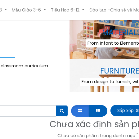
3
Mẫu Giáo 3-6
Tiểu Học 6-12
Đào tạo -Chia sẻ về Mo
MATERIAL
From Infant to Elementa
r classroom curriculum
FURNITURE
From design to furnish, wi
Sắp xếp: 
Chưa xác định sản 
Chưa có sản phẩm trong danh mục 