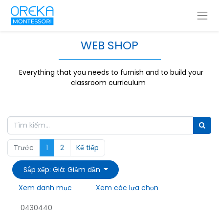
WEB SHOP
Everything that you needs to furnish and to build your
classroom curriculum
Trước
1
2
Kế tiếp
Sắp xếp: Giá: Giảm dần
Xem danh mục
Xem các lựa chọn
0430440