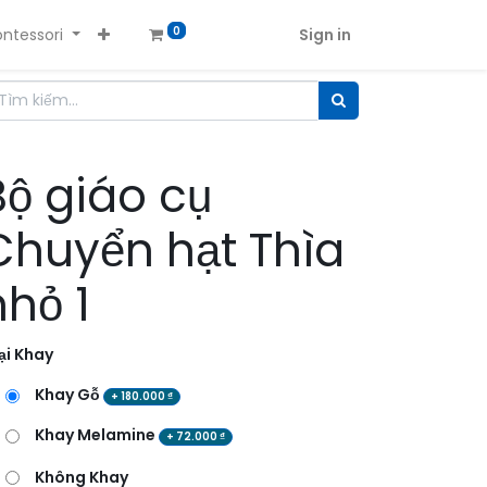
ntessori
Sign in
0
Bộ giáo cụ
Chuyển hạt Thìa
nhỏ 1
ại Khay
Khay Gỗ
+
180.000
₫
Khay Melamine
+
72.000
₫
Không Khay