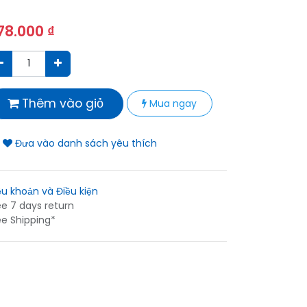
78.000
₫
Thêm vào giỏ
Mua ngay
Đưa vào danh sách yêu thích
ều khoản và Điều kiện
ee 7 days return
ee Shipping*