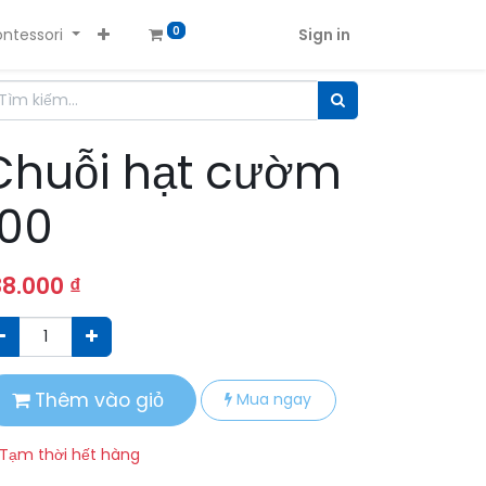
ntessori
Sign in
0
Chuỗi hạt cườm
100
88.000
₫
Thêm vào giỏ
Mua ngay
Tạm thời hết hàng