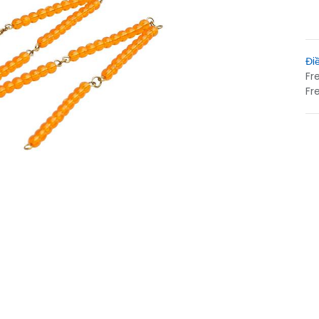
Đi
Fr
Fr