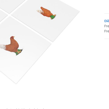
Đi
Fr
Fr