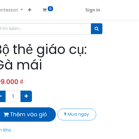
ntessori
Sign in
0
Bộ thẻ giáo cụ:
Gà mái
09.000
₫
Thêm vào giỏ
Mua ngay
n kho