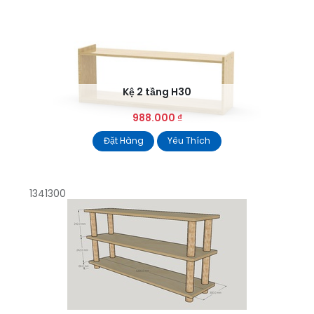
Kệ 2 tầng H30
988.000
₫
Đặt Hàng
Yêu Thích
1341300